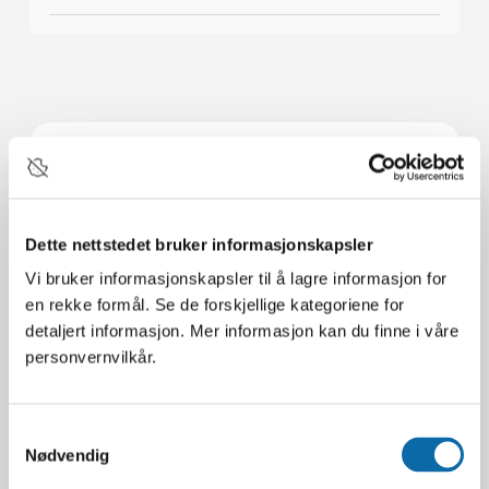
Dette nettstedet bruker informasjonskapsler
Vi bruker informasjonskapsler til å lagre informasjon for
en rekke formål. Se de forskjellige kategoriene for
detaljert informasjon. Mer informasjon kan du finne i våre
Instruksjonsbøker
personvernvilkår.
Få instruksjonsbøker og hjelp til
Gigant-hengeren din
Samtykkevalg
INSTRUKSJONSBØKER
Nødvendig