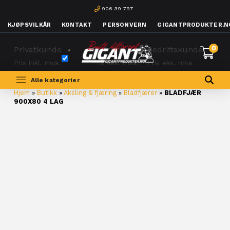
906 39 797
KJØPSVILKÅR
KONTAKT
PERSONVERN
GIGANTPRODUKTER.N
0
Privatkunde
Bedriftskunde
Bedriftskunde
Pris inkl. mva.
Pris eks. mva.
Pris eks. mva
Alle kategorier
Hjem
»
Butikk
»
Aksling & fjæring
»
Bladfjærer
»
BLADFJÆR
900X80 4 LAG