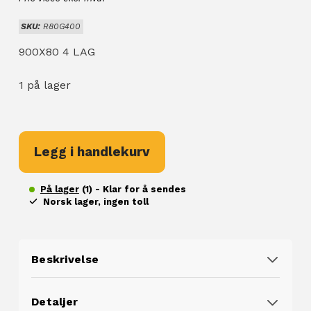
SKU:
R80G400
900X80 4 LAG
1 på lager
BLADFJÆR
900X80
Legg i handlekurv
4
LAG
På lager
(1) - Klar for å sendes
Norsk lager, ingen toll
antall
Beskrivelse
Detaljer