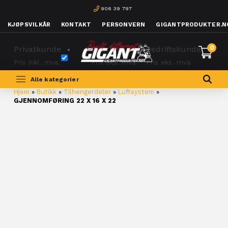
906 39 797
KJØPSVILKÅR
KONTAKT
PERSONVERN
GIGANTPRODUKTER.N
0
Privatkunde
Bedriftskunde
Bedriftskunde
Pris inkl. mva.
Pris eks. mva.
Pris eks. mva
Alle kategorier
Hjem
»
Butikk
»
Tilhengerdeler
»
Luftsystem
»
GJENNOMFØRING 22 X 16 X 22