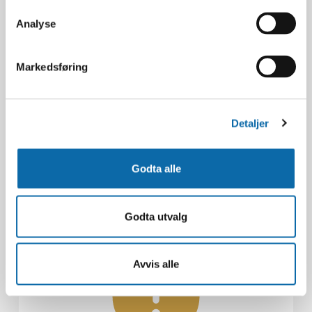
Analyse
Markedsføring
Garantiskjema
Material- eller produksjonsfeil?
Last ned vårt garantiskjema
Detaljer
LAST NED SKJEMA
Godta alle
Godta utvalg
Avvis alle