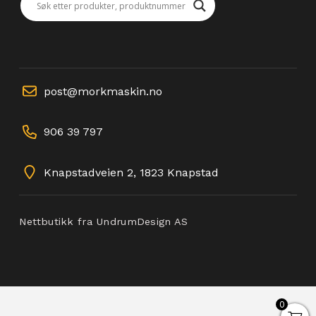
post@morkmaskin.no
906 39 797
Knapstadveien 2, 1823 Knapstad
Nettbutikk fra UndrumDesign AS
0