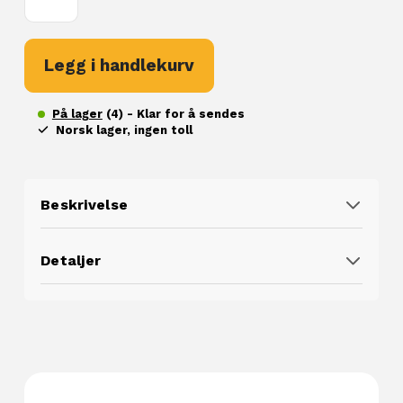
22
X
16
Legg i handlekurv
X
22
På lager
(4) - Klar for å sendes
antall
Norsk lager, ingen toll
Beskrivelse
Detaljer