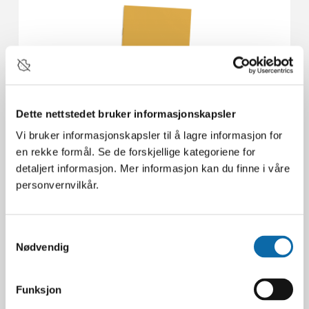
Instruksjonsbøker
Dette nettstedet bruker informasjonskapsler
Få instruksjonsbøker og hjelp til
Vi bruker informasjonskapsler til å lagre informasjon for
Gigant-hengeren din
en rekke formål. Se de forskjellige kategoriene for
detaljert informasjon. Mer informasjon kan du finne i våre
INSTRUKSJONSBØKER
personvernvilkår.
Samtykkevalg
Nødvendig
Funksjon